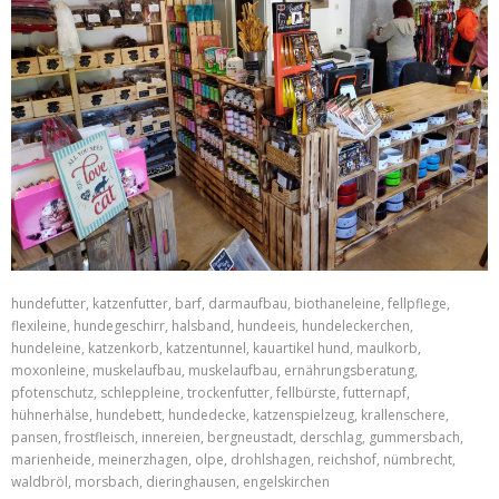
hundefutter, katzenfutter, barf, darmaufbau, biothaneleine, fellpflege,
flexileine, hundegeschirr, halsband, hundeeis, hundeleckerchen,
hundeleine, katzenkorb, katzentunnel, kauartikel hund, maulkorb,
moxonleine, muskelaufbau, muskelaufbau, ernährungsberatung,
pfotenschutz, schleppleine, trockenfutter, fellbürste, futternapf,
hühnerhälse, hundebett, hundedecke, katzenspielzeug, krallenschere,
pansen, frostfleisch, innereien, bergneustadt, derschlag, gummersbach,
marienheide, meinerzhagen, olpe, drohlshagen, reichshof, nümbrecht,
waldbröl, morsbach, dieringhausen, engelskirchen