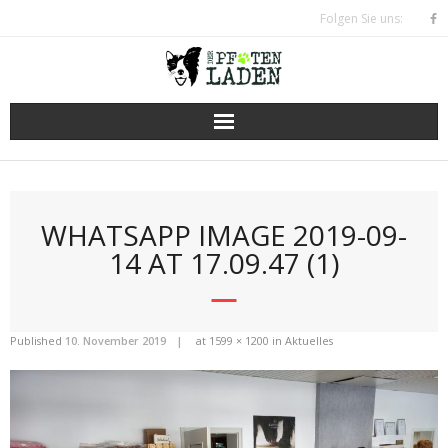
Skip
Folgen Sie uns:
to
content
WHATSAPP IMAGE 2019-09-
14 AT 17.09.47 (1)
Published
10. November 2019
at
1599 × 1200
in
Aktuelles