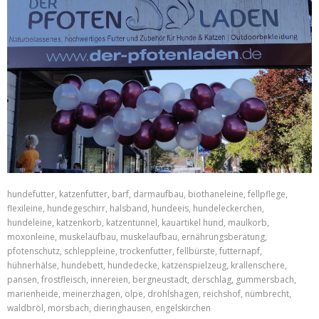
hundefutter, katzenfutter, barf, darmaufbau, biothaneleine, fellpflege,
flexileine, hundegeschirr, halsband, hundeeis, hundeleckerchen,
hundeleine, katzenkorb, katzentunnel, kauartikel hund, maulkorb,
moxonleine, muskelaufbau, muskelaufbau, ernährungsberatung,
pfotenschutz, schleppleine, trockenfutter, fellbürste, futternapf,
hühnerhälse, hundebett, hundedecke, katzenspielzeug, krallenschere,
pansen, frostfleisch, innereien, bergneustadt, derschlag, gummersbach,
marienheide, meinerzhagen, olpe, drohlshagen, reichshof, nümbrecht,
waldbröl, morsbach, dieringhausen, engelskirchen