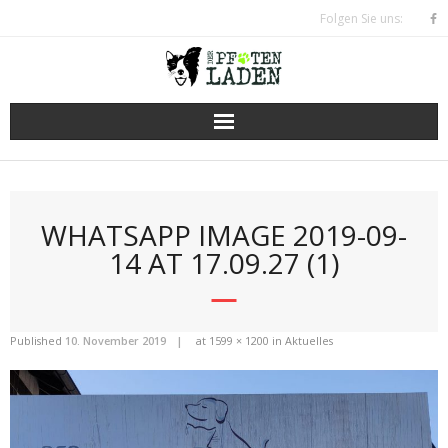
Skip
Folgen Sie uns:
to
content
WHATSAPP IMAGE 2019-09-
14 AT 17.09.27 (1)
Published
10. November 2019
at
1599 × 1200
in
Aktuelles