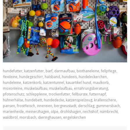
hundefutter, katzenfutter, barf, darmaufbau, biothaneleine, fellpflege,
flexileine, hundegeschirr, halsband, hundeeis, hundeleckerchen,
hundeleine, katzenkorb, katzentunnel, kauartikel hund, maulkorb,
moxonleine, muskelaufbau, muskelaufbau, ernährungsberatung,
pfotenschutz, schleppleine, trockenfutter, fellbürste, futternapf,
hühnerhälse, hundebett, hundedecke, katzenspielzeug, krallenschere,
pansen, frostfleisch, innereien, bergneustadt, derschlag, gummersbach,
marienheide, meinerzhagen, olpe, drohlshagen, reichshof, nümbrecht,
waldbröl, morsbach, dieringhausen, engelskirchen