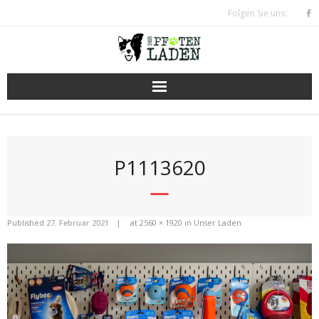
Skip
Folgen Sie uns:
to
content
P1113620
Published
27. Februar 2021
at
2560 × 1920
in
Unser Laden