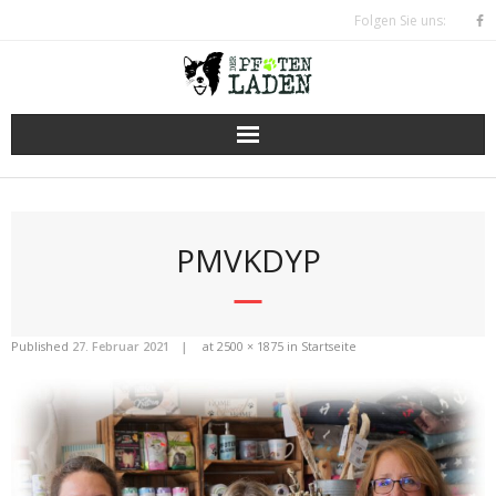
Skip
Folgen Sie uns:
to
content
PMVKDYP
Published
27. Februar 2021
at
2500 × 1875
in
Startseite