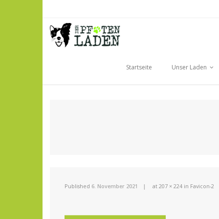
Skip
to
content
Startseite
Unser Laden
Published
6. November 2021
at
207 × 224
in
Favicon-2