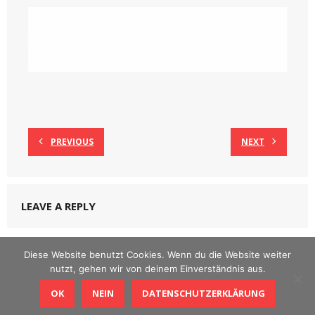
PREVIOUS
NEXT
LEAVE A REPLY
Du musst
angemeldet
sein, um einen Kommentar abzugeben.
Diese Website benutzt Cookies. Wenn du die Website weiter
nutzt, gehen wir von deinem Einverständnis aus.
OK
NEIN
DATENSCHUTZERKLÄRUNG
Theme by
Think Up Themes Ltd
. Powered by
WordPress
.