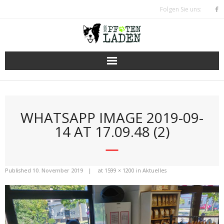
Skip
Folgen Sie uns:
to
content
WHATSAPP IMAGE 2019-09-
14 AT 17.09.48 (2)
Published
10. November 2019
at
1599 × 1200
in
Aktuelles