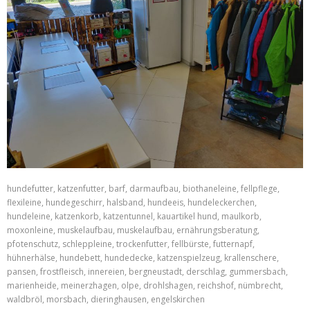
hundefutter, katzenfutter, barf, darmaufbau, biothaneleine, fellpflege,
flexileine, hundegeschirr, halsband, hundeeis, hundeleckerchen,
hundeleine, katzenkorb, katzentunnel, kauartikel hund, maulkorb,
moxonleine, muskelaufbau, muskelaufbau, ernährungsberatung,
pfotenschutz, schleppleine, trockenfutter, fellbürste, futternapf,
hühnerhälse, hundebett, hundedecke, katzenspielzeug, krallenschere,
pansen, frostfleisch, innereien, bergneustadt, derschlag, gummersbach,
marienheide, meinerzhagen, olpe, drohlshagen, reichshof, nümbrecht,
waldbröl, morsbach, dieringhausen, engelskirchen