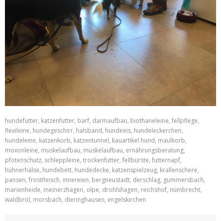
hundefutter, katzenfutter, barf, darmaufbau, biothaneleine, fellpflege,
flexileine, hundegeschirr, halsband, hundeeis, hundeleckerchen,
hundeleine, katzenkorb, katzentunnel, kauartikel hund, maulkorb,
moxonleine, muskelaufbau, muskelaufbau, ernährungsberatung,
pfotenschutz, schleppleine, trockenfutter, fellbürste, futternapf,
hühnerhälse, hundebett, hundedecke, katzenspielzeug, krallenschere,
pansen, frostfleisch, innereien, bergneustadt, derschlag, gummersbach,
marienheide, meinerzhagen, olpe, drohlshagen, reichshof, nümbrecht,
waldbröl, morsbach, dieringhausen, engelskirchen