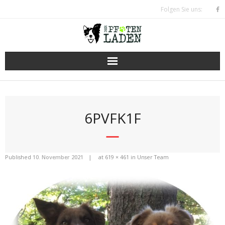
Skip
Folgen Sie uns:
to
content
6PVFK1F
Published
10. November 2021
at
619 × 461
in
Unser Team