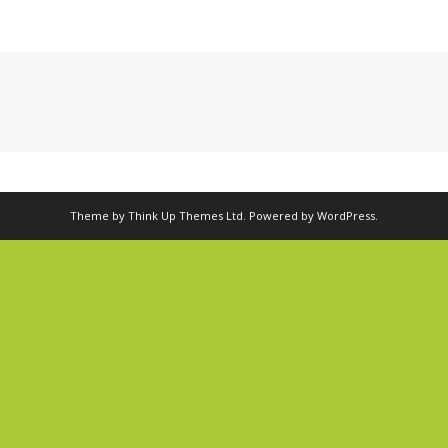
Theme by
Think Up Themes Ltd
. Powered by
WordPress
.