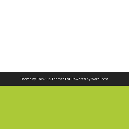
Theme by
Think Up Themes Ltd
. Powered by
WordPress
.